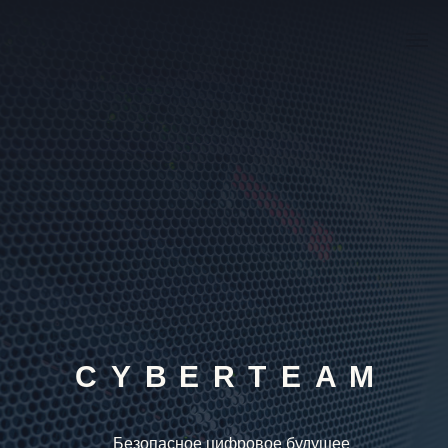
C
Y
B
E
R
T
E
A
M
Безопасное цифровое будущее